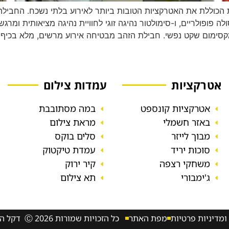
ת הכוללת את האטרקציות הטובות ביותר לאירוע בלתי נשכח. החביל
לה פופולריים, ו-סימולטור נהיגה זוגי לחוויית נהיגה מציאותית ומר
למקסימום שקט נפשי. חבילת הזהב מבטיחה אירוע מרשים, מלא בכיף
אטרקציות
עמדות צילום
אטרקציות קונספט
במה מסתובבת
באזר חשמלי
מראת צילום
מבוך לייזר
סלים בוקס
סוכות יריד
עמדת טיקטוק
משחקי רצפה
קיר ירוק
ג'ימבורי
תא צילום
ומדיניות פרטיות
מפת האתר
כל הזכויות שמורות 2026 Ⓒ דקל הפקות בע"מ