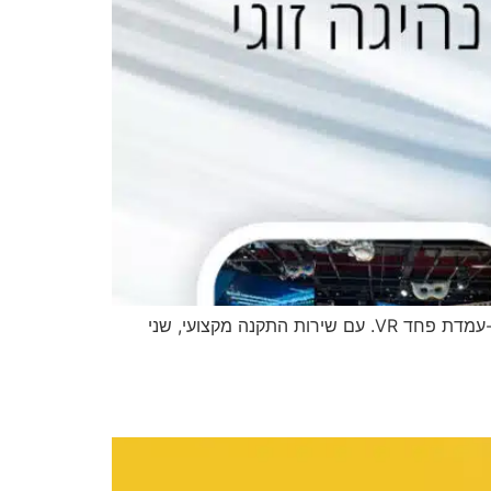
חבילת VIP מציעה אטרקציות לבר מצווה ייחודית הכוללת 4 שולחנות משחק, 4 עמדות מולטימדיה, סימולטור נהיגה זוגי, ו-עמדת פחד VR. עם שירות התקנה מקצועי, שני