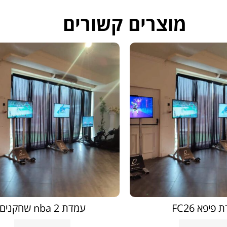
מוצרים קשורים
פיפא FC26
עמדת nba 2 שחקנים