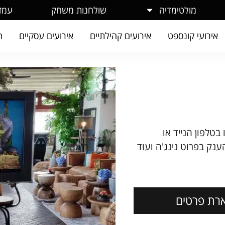
ילום
שולחנות משחק
מולטימדיה

אירועים עסקיים
אירועים קהילתיים
אירועי קונספט
עמדת סופר טאצ'
הטאבלט שלכם אבל בענ
השארת פר