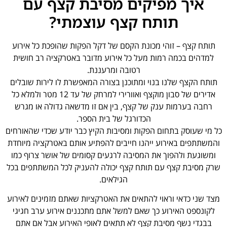
איך מפיקים מסיבת קצף עם
תותח קצף עוצמתי?
תותח קצף – זוהי מכונת הקסם של דקל הפקות שהופכת כל אירוע
למדהים בכמה רמות מעל כל אירוע מדובר באטרקציה רב חושית
רטובה ומרעננת.
תותח הקצף שלנו בנוי ומתוכנן בצורה המאפשרת לו לירות שובלים
אדירים של סבון מוקצף ואוורירי למרחק של עד 12 מטר ולמלא כל
רחבה בערמות ענק של קצף, בין אם זו מדשאה גדולה או מגרש
הכדורגל של בית הספר.
כל מי שעוסק בתחום הפקות ומסיבות הקיץ כבר יודע שכדי שהאורחים
והמשתתפים באירוע ייהנו חייבים להפתיע אותם באטרקציה מיוחדת
ומשוגעת ולהפוך את המסיבה לרגעים קסומים של אושר צרוף כמו
שרק מסיבת קצף עם תותח קצף יכולה להעניק לכל המשתתפים בכל
הגילאים.
מצד שני כדאי וראוי להתאים את האטרקציות שאתם מזמינים לאירוע
לקונספט האירוע כך שאם למשל אתם מתכננים אירוע ערב חגיגי
בבגדי נשף מסיבת קצף לא תתאים לאופי האירוע אבל אם אתם